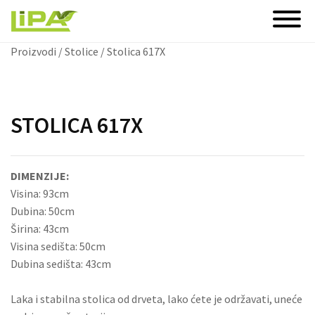
PROIZVODI
O NAMA
STOLICE
USLUGE
Proizvodi
/
Stolice
/ Stolica 617X
BARSKE STOLICE
FOTELJE
STOLICA 617X
STOLOVI
SEPAREI
DIMENZIJE:
NAMEŠTAJ ZA BAŠTE
Visina: 93cm
Dubina: 50cm
HOTELSKE SOBE
Širina: 43cm
KUHINJE
Visina sedišta: 50cm
Dubina sedišta: 43cm
KUPATILSKI NAMEŠTAJ
Laka i stabilna stolica od drveta, lako ćete je održavati, uneće
NOGE ZA NAMEŠTAJ