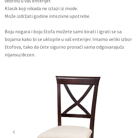
vedrinu u vaš enterijer.
NOVO – DRVENE KUTIJE
Klasik koji nikada ne izlazi iz mode.
Može izdržati godine intezivne upotrebe.
KONFIGURATOR
Boju nogara i boju štofa možete sami birati i igrati se sa
bojama kako bi se uklopile u vaš enterijer. Imamo veliki izbor
štofova, tako da ćete sigurno pronaći vama odgovarajuću
nijansu/dezen.