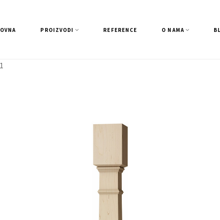
LOVNA
PROIZVODI
REFERENCE
O NAMA
B
1