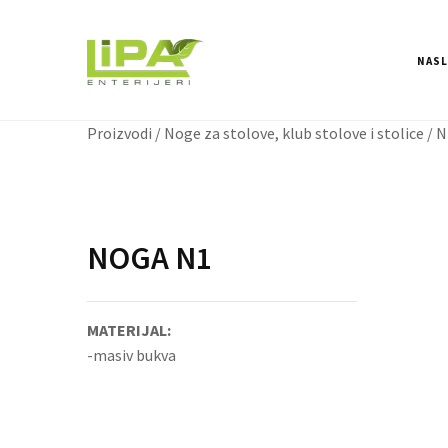
NAS
Proizvodi
/
Noge za stolove, klub stolove i stolice
/ N
NOGA N1
MATERIJAL:
-masiv bukva