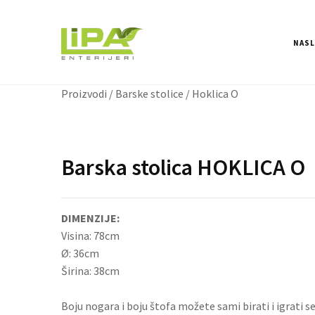
NAS
Proizvodi
/
Barske stolice
/ Hoklica O
Barska stolica HOKLICA O
DIMENZIJE:
Visina: 78cm
Ø: 36cm
Širina: 38cm
Boju nogara i boju štofa možete sami birati i igrati s